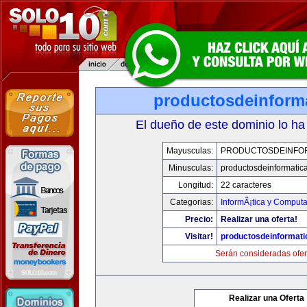
productosdeinform
El dueño de este dominio lo ha
Mayusculas:
PRODUCTOSDEINFO
Minusculas:
productosdeinformatic
Longitud:
22 caracteres
Categorias:
InformÃ¡tica y Comput
Precio:
Realizar una oferta!
Visitar!
productosdeinformat
Serán consideradas ofer
Realizar una Oferta