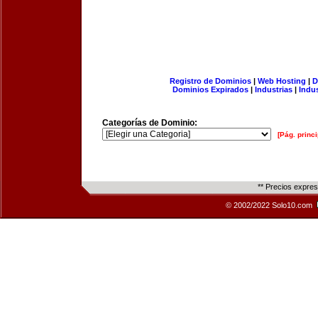
Registro de Dominios
|
Web Hosting
|
D
Dominios Expirados
|
Industrias
|
Indu
Categorías de Dominio:
[Pág. princi
** Precios expre
© 2002/2022 Solo10.com