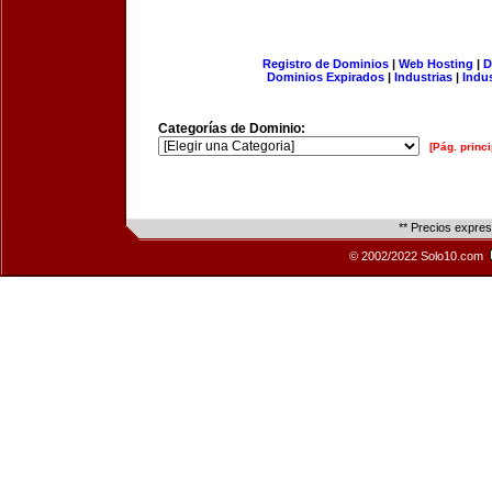
Registro de Dominios
|
Web Hosting
|
D
Dominios Expirados
|
Industrias
|
Indu
Categorías de Dominio:
[Pág. princi
** Precios expre
© 2002/2022 Solo10.com