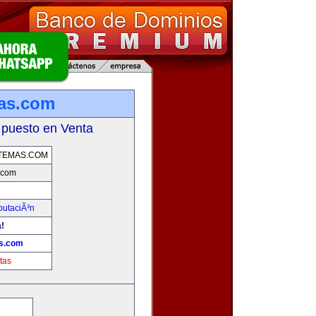
mas.com
 puesto en Venta
TEMAS.COM
.com
putaciÃ³n
!
as.com
tas