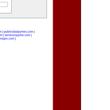
om
|
publicidadpymes.com
|
om
|
serviciospyme.com
|
onegro.com
|