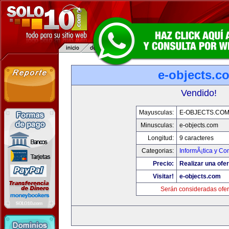
e-objects.c
Vendido!
Mayusculas:
E-OBJECTS.CO
Minusculas:
e-objects.com
Longitud:
9 caracteres
Categorias:
InformÃ¡tica y C
Precio:
Realizar una ofer
Visitar!
e-objects.com
Serán consideradas ofer