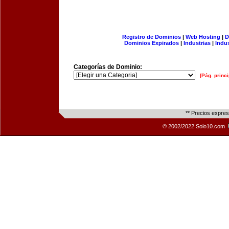
Registro de Dominios
|
Web Hosting
|
D
Dominios Expirados
|
Industrias
|
Indu
Categorías de Dominio:
[Pág. princi
** Precios expre
© 2002/2022 Solo10.com