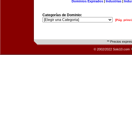
Dominios Expirados
|
Industrias
|
Indu
Categorías de Dominio:
[Pág. princi
** Precios expre
© 2002/2022 Solo10.com