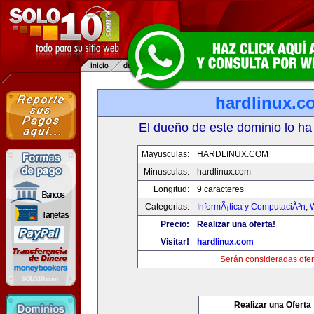
hardlinux.c
El dueño de este dominio lo ha
Mayusculas:
HARDLINUX.COM
Minusculas:
hardlinux.com
Longitud:
9 caracteres
Categorias:
InformÃ¡tica y ComputaciÃ³n
,
Precio:
Realizar una oferta!
Visitar!
hardlinux.com
Serán consideradas ofer
Realizar una Oferta