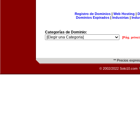
Registro de Dominios
|
Web Hosting
|
D
Dominios Expirados
|
Industrias
|
Indu
Categorías de Dominio:
[Pág. princi
** Precios expre
© 2002/2022 Solo10.com