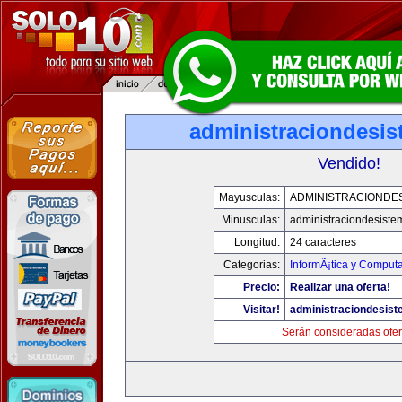
administraciondesi
Vendido!
Mayusculas:
ADMINISTRACIONDE
Minusculas:
administraciondesist
Longitud:
24 caracteres
Categorias:
InformÃ¡tica y Comput
Precio:
Realizar una oferta!
Visitar!
administraciondesis
Serán consideradas ofer